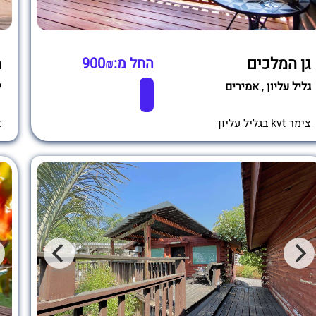
גן המלכים
מ
החל מ:900₪
גליל עליון
,
אמירים
י
צימר kvt בגליל עליון
צי