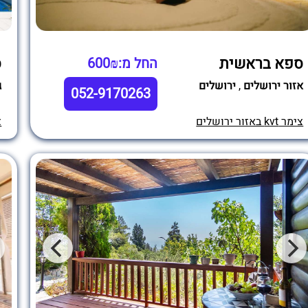
ספא בראשית
ס
החל מ:600₪
אזור ירושלים
,
ירושלים
ג
052-9170263
צימר kvt באזור ירושלים
צי