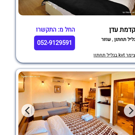
דמת עדן
החל מ: התקשרו
ליל תחתון
,
שזור
052-9129591
מר kvt בגליל תחתון