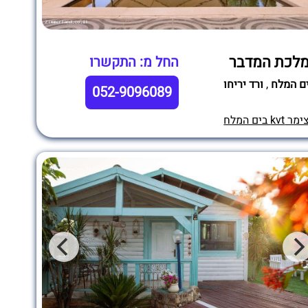
לכת המדבר
החל מ: התקשרו
ם המלח
,
ורד יריחו
052-9096089
מר kvt בים המלח