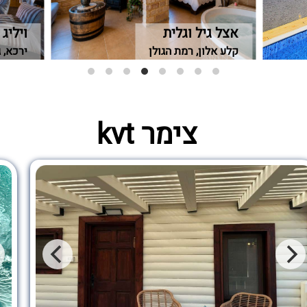
אצל גיל וגלית
ויליג
קלע אלון, רמת הגולן
ירכא, 
צימר kvt