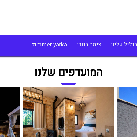
גליל עליון
צימר בגורן
zimmer yarka
המועדפים שלנו