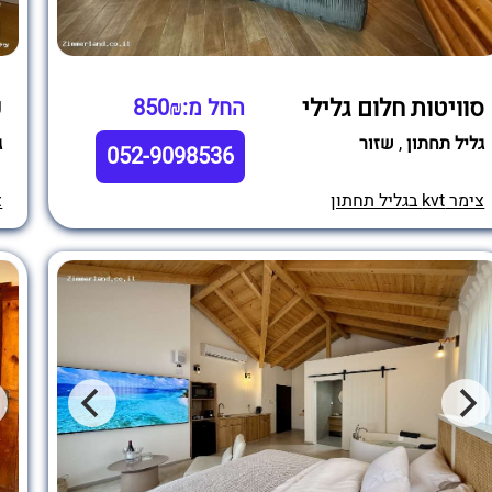
סוויטות חלום גלילי
ק
החל מ:850₪
גליל תחתון
,
שזור
ג
052-9098536
צימר kvt בגליל תחתון
צי