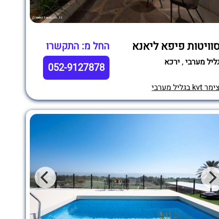
וויטות פיפא ליאנא
החל מ: התקשרו
ליל מערבי
,
ירכא
052-9127878
מר kvt בגליל מערבי