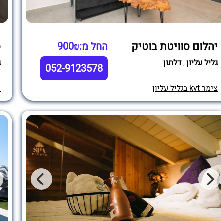
יהלום סוויטת בוטיק
ס
החל מ:900₪
גליל עליון
,
דלתון
ג
052-9123578
צימר kvt בגליל עליון
צי