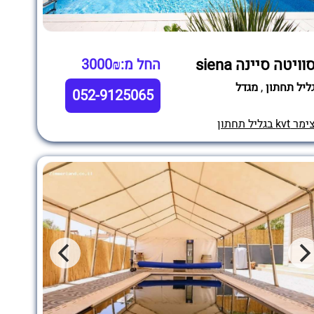
וויטה סיינה siena
החל מ:3000₪
ליל תחתון
,
מגדל
052-9125065
מר kvt בגליל תחתון