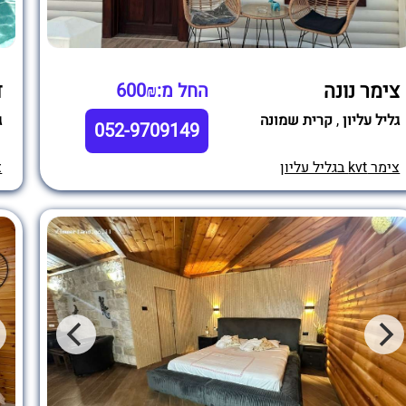
צימר נונה
ד
החל מ:600₪
גליל עליון
,
קרית שמונה
ג
052-9709149
צימר kvt בגליל עליון
צי