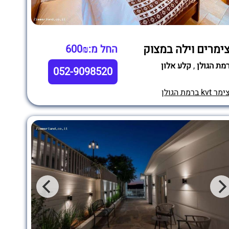
ימרים וילה במצוק
החל מ:600₪
מת הגולן
,
קלע אלון
052-9098520
מר kvt ברמת הגולן