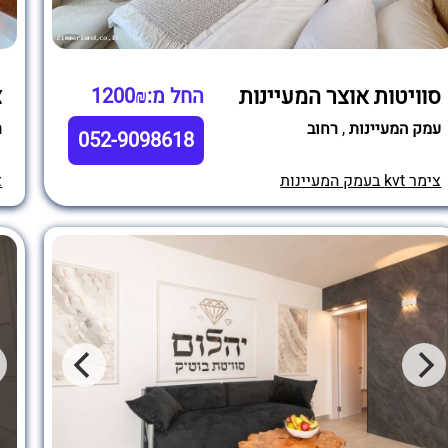
סוויטות אוצר המעיינות
צ
החל מ:1200₪
עמק המעיינות
,
רחוב
ר
052-9098618
צימר kvt בעמק המעיינות
צי